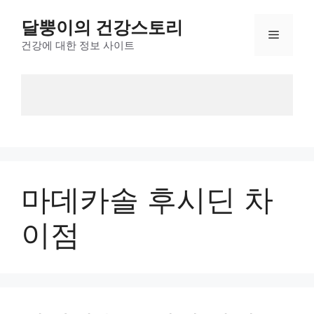
Skip
달뿡이의 건강스토리
to
Menu
content
건강에 대한 정보 사이트
마데카솔 후시딘 차
이점