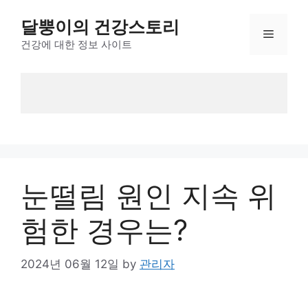
Skip
달뿡이의 건강스토리
to
Menu
content
건강에 대한 정보 사이트
눈떨림 원인 지속 위
험한 경우는?
2024년 06월 12일
by
관리자